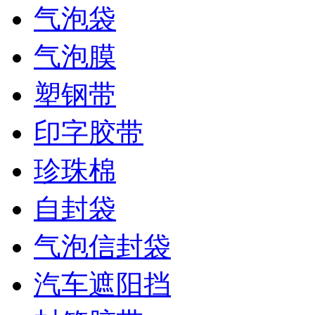
气泡袋
气泡膜
塑钢带
印字胶带
珍珠棉
自封袋
气泡信封袋
汽车遮阳挡