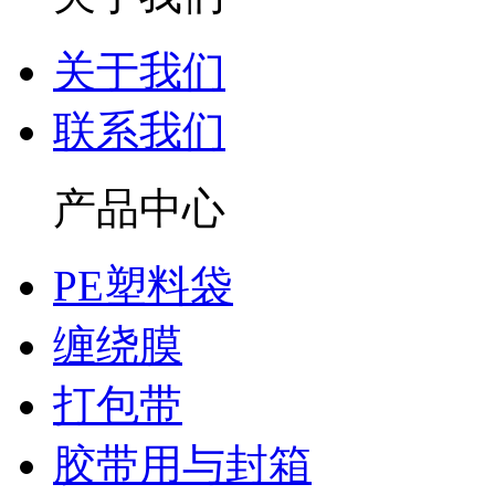
关于我们
联系我们
产品中心
PE塑料袋
缠绕膜
打包带
胶带用与封箱