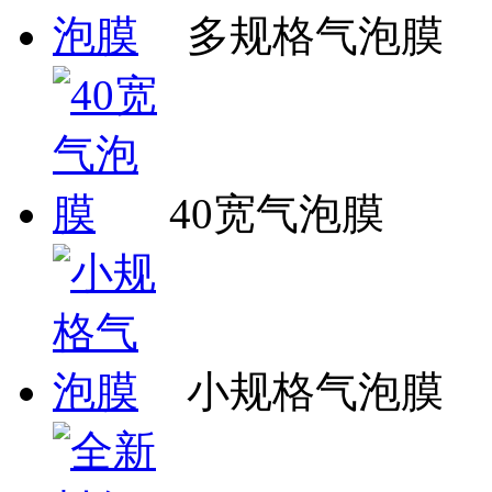
多规格气泡膜
40宽气泡膜
小规格气泡膜