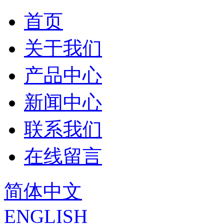
首页
关于我们
产品中心
新闻中心
联系我们
在线留言
简体中文
ENGLISH