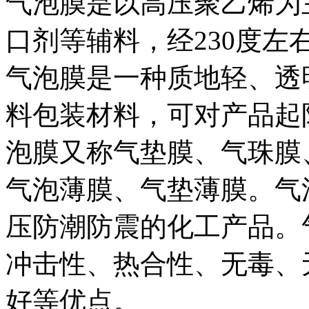
气泡膜是以高压聚乙烯为
口剂等辅料，经230度
气泡膜是一种质地轻、透
料包装材料，可对产品起
泡膜又称气垫膜、气珠膜
气泡薄膜、气垫薄膜。气
压防潮防震的化工产品。
冲击性、热合性、无毒、
好等优点。